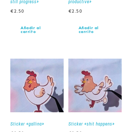
still progress»
productive»
€
2.50
€
2.50
Añadir al
Añadir al
carrito
carrito
Sticker «gallina»
Sticker «shit happens»