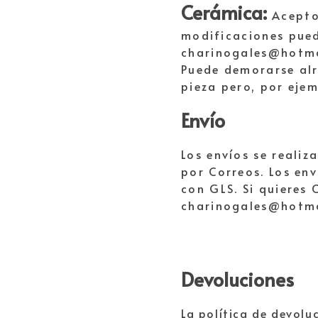
Cerámica:
Acepto
modificaciones pued
charinogales@hotmai
Puede demorarse alr
pieza pero, por eje
Envío
Los envíos se reali
por Correos. Los en
con GLS. Si quieres
charinogales@hotmai
Devoluciones
La política de devoluc