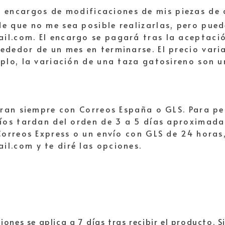
 encargos de modificaciones de mis piezas de 
e que no me sea posible realizarlas, pero pued
l.com. El encargo se pagará tras la aceptación 
ededor de un mes en terminarse. El precio vari
mplo, la variación de una taza gatosireno son 
zaran siempre con Correos España o GLS. Para p
víos tardan del orden de 3 a 5 días aproximada
 Correos Express o un envío con GLS de 24 hora
l.com y te diré las opciones.
iones se aplica a 7 días tras recibir el producto. 