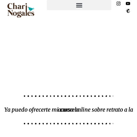
EL NIDO ESPACIO CREATIVO
Ya puedo ofrecerte mi curso online sobre retrato a la acuarela