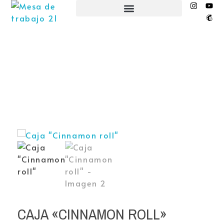
EL NIDO ESPACIO CREATIVO
CAJA «CINNAMON ROLL»