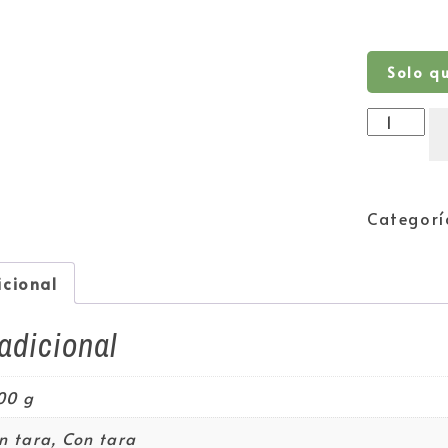
Solo q
Categorí
icional
adicional
00 g
in tara, Con tara