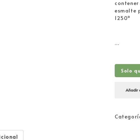
contener
esmalte 
1250º
…
Solo q
Añadir 
Categorí
icional