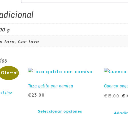
adicional
00 g
in tara, Con tara
dos
¡Oferta!
Taza gatito con camisa
Cuenco pequ
«Lila»
€
23.00
€
15.00
€
1
Seleccionar opciones
Añadir