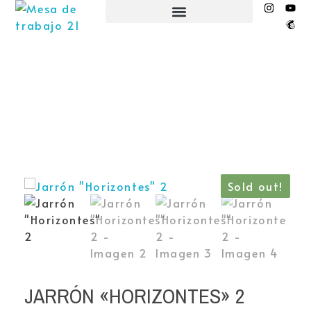
EL NIDO ESPACIO CREATIVO
Sold out!
JARRÓN «HORIZONTES» 2