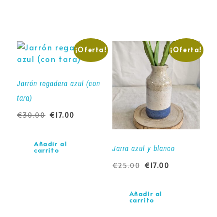
¡Oferta!
¡Oferta!
Jarrón regadera azul (con
tara)
€
30.00
€
17.00
Añadir al
Jarra azul y blanco
carrito
€
25.00
€
17.00
Añadir al
carrito