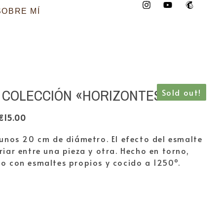
SOBRE MÍ
 COLECCIÓN «HORIZONTES»
Sold out!
€
15.00
 unos 20 cm de diámetro. El efecto del esmalte
iar entre una pieza y otra. Hecho en torno,
o con esmaltes propios y cocido a 1250º.