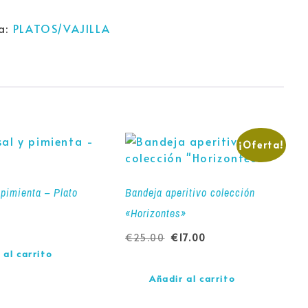
a:
PLATOS/VAJILLA
¡Oferta!
y pimienta – Plato
Bandeja aperitivo colección
«Horizontes»
€
25.00
€
17.00
 al carrito
Añadir al carrito