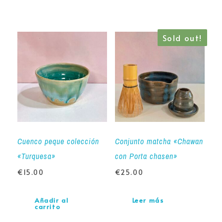
Sold out!
Cuenco peque colección
Conjunto matcha «Chawan
«Turquesa»
con Porta chasen»
€
15.00
€
25.00
Añadir al
Leer más
carrito