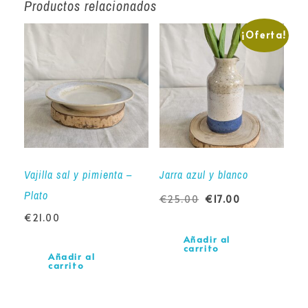
Productos relacionados
¡Oferta!
Vajilla sal y pimienta –
Jarra azul y blanco
Plato
€
25.00
€
17.00
€
21.00
Añadir al
carrito
Añadir al
carrito