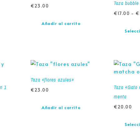
Taza bubble
€
23.00
€
17.00
-
€
Añadir al carrito
Selecc
Taza «flores azules»
ón 1
Taza «Gato 
€
23.00
menta
€
20.00
Añadir al carrito
Selecc