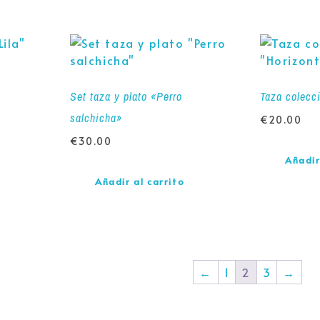
Set taza y plato «Perro
Taza colecc
salchicha»
€
20.00
€
30.00
Añadir
Añadir al carrito
←
1
2
3
→