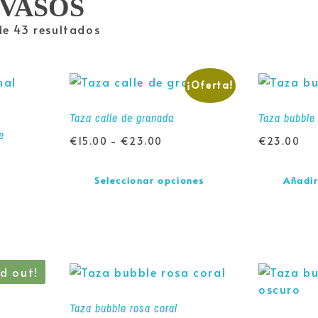
 VASOS
e 43 resultados
¡Oferta!
Taza calle de granada
Taza bubble
e
€
15.00
-
€
23.00
€
23.00
Seleccionar opciones
Añadir
ld out!
Taza bubble rosa coral