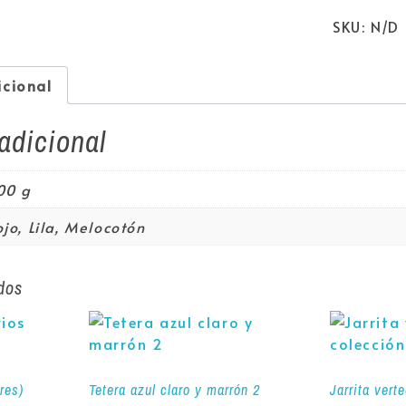
SKU:
N/D
icional
adicional
00 g
jo, Lila, Melocotón
dos
res)
Tetera azul claro y marrón 2
Jarrita vert