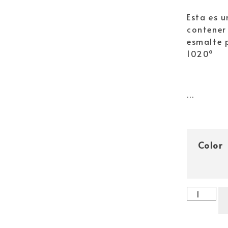
Esta es 
contener
esmalte 
1020º
…
Color