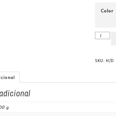
Color
SKU:
N/D
icional
adicional
00 g