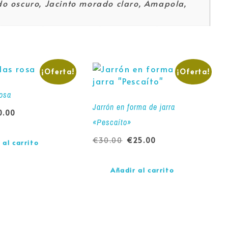
do oscuro, Jacinto morado claro, Amapola,
¡Oferta!
¡Oferta!
rosa
Jarrón en forma de jarra
0.00
«Pescaíto»
€
30.00
€
25.00
 al carrito
Añadir al carrito