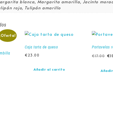
argarita blanca, Margarita amarilla, Jacinto mora
ulipán rojo, Tulipán amarillo
dos
¡Oferta!
Caja tarta de queso
Portavelas 
mbilla
€
23.00
€
17.00
€
1
Añadir al carrito
Añadir