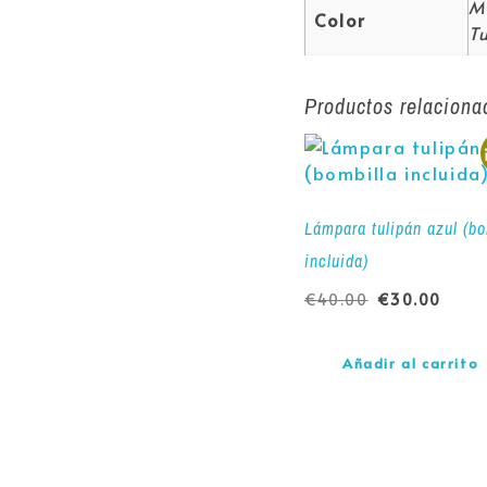
M
Color
T
Productos relaciona
Lámpara tulipán azul (bo
incluida)
€
40.00
€
30.00
Añadir al carrito