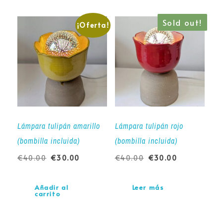
Sold out!
¡Oferta!
Lámpara tulipán amarillo
Lámpara tulipán rojo
(bombilla incluida)
(bombilla incluida)
€
40.00
€
30.00
€
40.00
€
30.00
Añadir al
Leer más
carrito