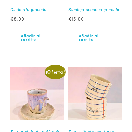
Cucharita granada
Bandeja pequeña granada
€
8.00
€
13.00
Añadir al
Añadir al
carrito
carrito
¡Oferta!
Taza y plato de café solo
Tazas libreta con frase