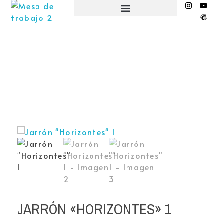
EL NIDO ESPACIO CREATIVO
JARRÓN «HORIZONTES» 1