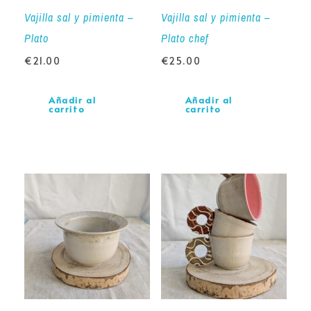
Vajilla sal y pimienta –
Vajilla sal y pimienta –
Plato
Plato chef
€
21.00
€
25.00
Añadir al
Añadir al
carrito
carrito